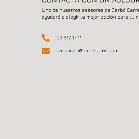
Uno de nuestros asesores de Carbó Carret
ayudará a elegir la mejor opción para tu n

93 817 17 11

carboinfo@carretilles.com