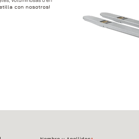
etilla con nosotros!
R
Nombre y Apellidos
*