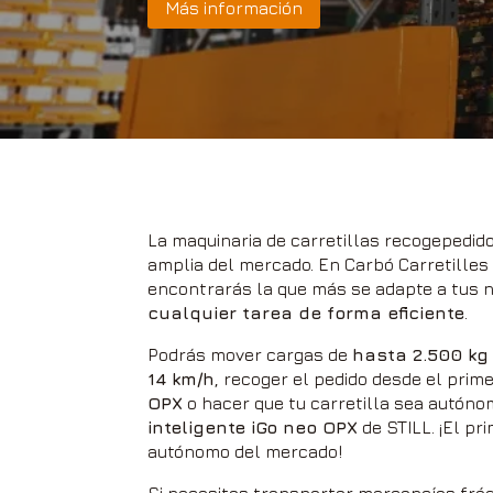
Más información
La maquinaria de carretillas recogepedid
amplia del mercado. En Carbó Carretille
encontrarás la que más se adapte a tus 
cualquier tarea de forma eficiente
.
Podrás mover cargas de
hasta 2.500 kg
14 km/h
, recoger el pedido desde el prime
OPX
o hacer que tu carretilla sea autón
inteligente iGo neo OPX
de STILL. ¡El p
autónomo del mercado!
Si necesitas transportar mercancías frág