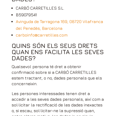
CARBÓ CARRETILLES S.L.
B59079541
Avinguda de Tarragona 169, 08720 Vilafranca
del Penedès, Barcelona
carboinfo@carretilles.com
QUINS SÓN ELS SEUS DRETS
QUAN ENS FACILITA LES SEVES
DADES?
Qualsevol persona té dret a obtenir
confirmació sobre si a CARBÓ CARRETILLES
estem tractant, o no, dades personals que els
concerneixin.
Les persones interessades tenen dret a
accedir a les seves dades personals, així com a
sol·licitar la rectificació de les dades inexactes
o, si escau, sol·licitar-ne la supressió quan,