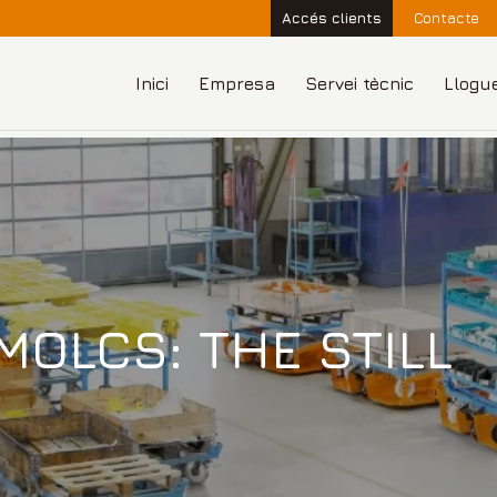
Accés clients
Contacte
Inici
Empresa
Servei tècnic
Llogu
MOLCS: THE STILL