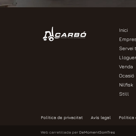
Inici
Empre
Servei 
Llogue
Venda
Ocasió
Nilfisk
Still
Política de privacitat
Avís legal
Política
Web carretillada per
DeMomentSomTres