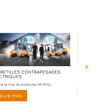
CARRETILLES R
RETILLES CONTRAPESADES
̀CTRIQUES
Innova en cada escal
ra la línia de productes RX STILL.
Veure més
eure més