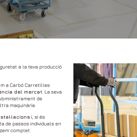
eguretat a la teva producció
im a Carbó Carretilles
iència del mercat
. La seva
subministrament de
tra maquinària.
stal·lacions
i, si és
ta de passos individuals en
tzem complet.