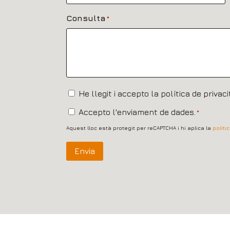
Consulta
*
He
He llegit i accepto la política de privaci
llegit
Accepto
Accepto l'enviament de dades.
*
i
l'enviament
accepto
Aquest lloc està protegit per reCAPTCHA i hi aplica la
políti
de
la
dades.
*
política
Envia
de
privacitat.
*