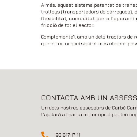
A més, aquest sistema patentat de transp
trolleys (transportadors de càrregues), 
flexibilitat, comoditat per a l’operari 
fricció
de tot el sector.
Complementa’l amb un dels tractors de r
que el teu negoci sigui el més eficient pos
CONTACTA AMB UN ASSES
Un dels nostres assessors de Carbó Carr
t’ajudarà a triar la millor opció pel teu neg

93 817 17 11