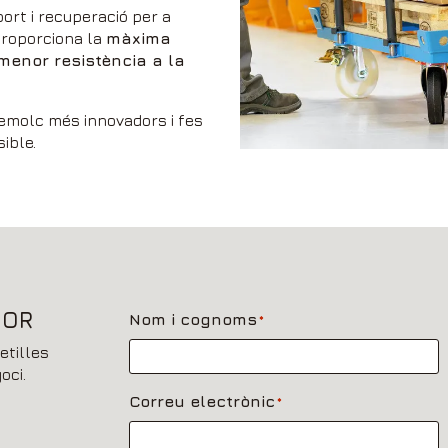
ort i recuperació per a
proporciona la
màxima
i menor resistència a la
emolc més innovadors i fes
sible.
SOR
Nom i cognoms
*
etilles
oci.
Correu electrònic
*