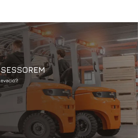
ASSESSOREM
levació?