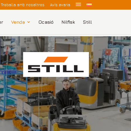
Treballa amb nosaltres
Avís avaria
er
Venda
Ocasió
Nilfisk
Still