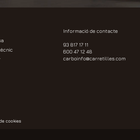
Informació de contacte
sa
93 817 17 11
tècnic
600 47 12 48
carboinfo@carretilles.com
r
 de cookies